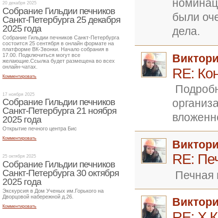
номинаци
20 декабря 2025
Собрание Гильдии печников
были оч
Санкт-Петербурга 25 декабря
2025 года
дела.
Собрание Гильдии печников Санкт-Петербурга
состоится 25 сентября в онлайн формате на
платформе ВК-Звонки. Начало собрания в
17.00. Подключиться могут все
Виктор
желающие.Ссылка будет размещена во всех
онлайн-чатах.
RE: Ко
Комментировать
Подробн
17 ноября 2025
организа
Собрание Гильдии печников
Санкт-Петербурга 21 ноября
вложенн
2025 года
Открытие печного центра Бис
Комментировать
Виктор
RE: Пе
25 октября 2025
Собрание Гильдии печников
Санкт-Петербурга 30 октября
Печная 
2025 года
Экскурсия в Дом Ученых им.Горького на
Дворцовой набережной д.26.
Виктор
Комментировать
RE: Х 