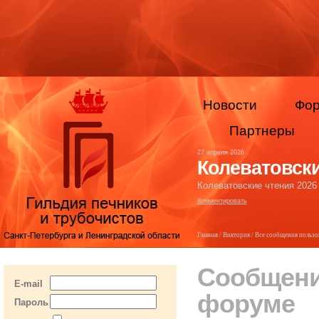
Новости
Фо
Партнеры
27 апреля 2026
Колеватовски
Колеватовские чтения 2026
Комментировать
Главная
/
Виктория
/ Все сообщения пользо
Сообщени
E-mail
форуме
Пароль