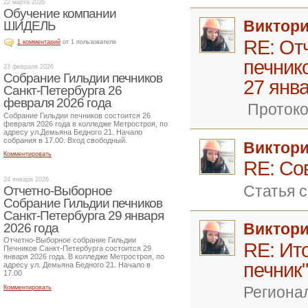
22 марта 2026
Обучение компании
Виктор
ШИДЕЛЬ
RE: От
1 комментарий
от 1 пользователя
печник
23 февраля 2026
Собрание Гильдии печников
27 янва
Санкт-Петербурга 26
февраля 2026 года
Протоко
Собрание Гильдии печников состоится 26
февраля 2026 года в колледже Метростроя, по
адресу ул.Демьяна Бедного 21. Начало
собрания в 17.00. Вход свободный.
Виктор
Комментировать
RE: Со
24 января 2026
Статья 
Отчетно-Выборное
Собрание Гильдии печников
Санкт-Петербурга 29 января
Виктор
2026 года
Отчетно-Выборное собрание Гильдии
RE: Ит
Печников Санкт-Петербурга состоится 29
января 2026 года. В колледже Метростроя, по
печник"
адресу ул. Демьяна Бедного 21. Начало в
17.00
Региона
Комментировать