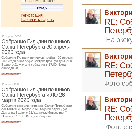
запомнить меня
Виктор
Регистрация
RE: Со
Напомнить пароль
Петерб
25 апреля 2026
На экск
Собрание Гильдии печников
Санкт-Петербурга 30 апреля
2026 года
Виктор
Собрание Гильдии печников пройдет 30 апреля
2026 года в колледже Метростроя. ул.Демьяна
RE: Со
Бедного 21 Начало собрания в 17.00. Вход
свободный.
Петербу
Комментировать
Фото со
22 марта 2026
Собрание Гильдии печников
Санкт-Петербурга и ЛО 26
Виктор
марта 2026 года
Собрание гильдии печников Санкт-Петербурга
RE: Со
состоится 26 марта 2026 года,по адресу ул.
Демьяна Бедного 21."колледж Метростроя"
Петербу
Начало в 17.00. Вход свободный.
Комментировать
Фото с 