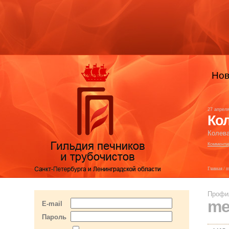
Нов
27 апрел
Кол
Колева
Комменти
Главная
/ m
Профи
me
E-mail
Пароль