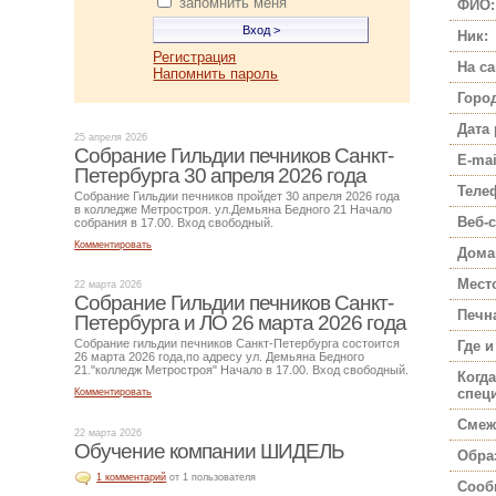
запомнить меня
ФИО:
Ник:
Регистрация
На са
Напомнить пароль
Город
Дата
25 апреля 2026
Собрание Гильдии печников Санкт-
E-mai
Петербурга 30 апреля 2026 года
Теле
Собрание Гильдии печников пройдет 30 апреля 2026 года
в колледже Метростроя. ул.Демьяна Бедного 21 Начало
Веб-с
собрания в 17.00. Вход свободный.
Комментировать
Дома
Мест
22 марта 2026
Собрание Гильдии печников Санкт-
Печн
Петербурга и ЛО 26 марта 2026 года
Собрание гильдии печников Санкт-Петербурга состоится
Где и
26 марта 2026 года,по адресу ул. Демьяна Бедного
21."колледж Метростроя" Начало в 17.00. Вход свободный.
Когда
спец
Комментировать
Смеж
22 марта 2026
Обучение компании ШИДЕЛЬ
Обра
1 комментарий
от 1 пользователя
Сооб