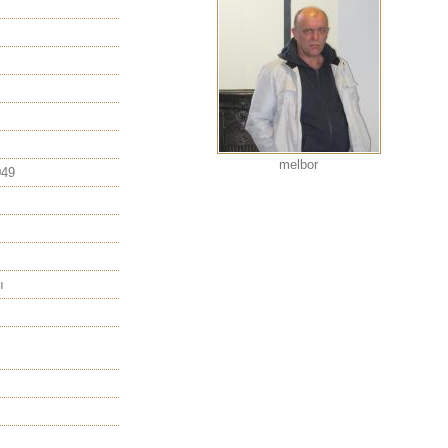
melbor
049
ы