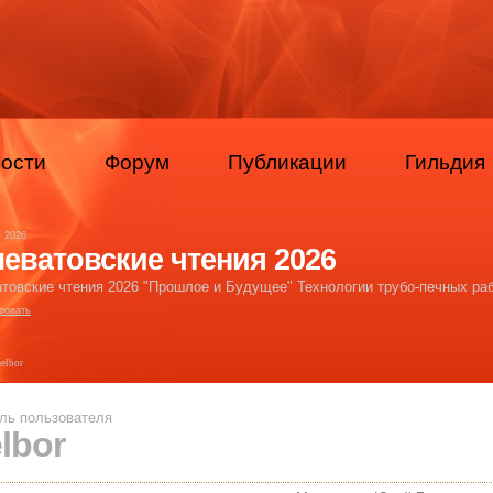
ости
Форум
Публикации
Гильдия
я 2026
еватовские чтения 2026
товские чтения 2026 "Прошлое и Будущее" Технологии трубо-печных раб
ровать
elbor
ль пользователя
lbor