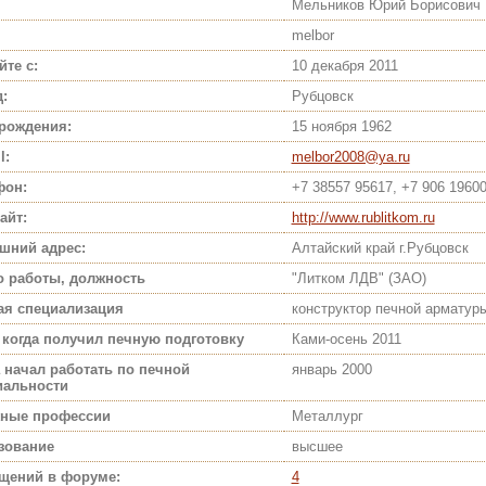
Мельников Юрий Борисович
melbor
йте с:
10 декабря 2011
:
Рубцовск
 рождения:
15 ноября 1962
l:
melbor2008@ya.ru
фон:
+7 38557 95617, +7 906 1960
айт:
http://www.rublitkom.ru
шний адрес:
Алтайский край г.Рубцовск
о работы, должность
"Литком ЛДВ" (ЗАО)
ая специализация
конструктор печной арматур
 когда получил печную подготовку
Ками-осень 2011
 начал работать по печной
январь 2000
иальности
ные профессии
Металлург
зование
высшее
щений в форуме:
4