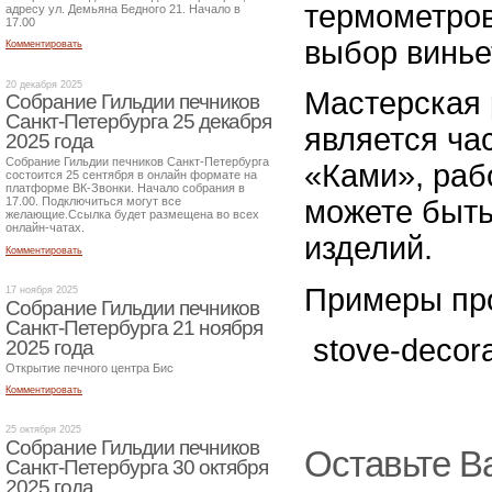
термометров
адресу ул. Демьяна Бедного 21. Начало в
17.00
выбор винье
Комментировать
20 декабря 2025
Мастерская 
Собрание Гильдии печников
Санкт-Петербурга 25 декабря
является ча
2025 года
Собрание Гильдии печников Санкт-Петербурга
«Ками», раб
состоится 25 сентября в онлайн формате на
платформе ВК-Звонки. Начало собрания в
можете быть
17.00. Подключиться могут все
желающие.Ссылка будет размещена во всех
онлайн-чатах.
изделий.
Комментировать
Примеры пр
17 ноября 2025
Собрание Гильдии печников
Санкт-Петербурга 21 ноября
stove-decorat
2025 года
Открытие печного центра Бис
Комментировать
25 октября 2025
Собрание Гильдии печников
Оставьте В
Санкт-Петербурга 30 октября
2025 года