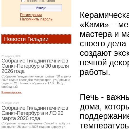
запомнить меня
Керамическа
Регистрация
Напомнить пароль
«Ками» – ме
мастера и м
Новости Гильдии
своего дела
создают экс
25 апреля 2026
Собрание Гильдии печников
печной деко
Санкт-Петербурга 30 апреля
работы.
2026 года
Собрание Гильдии печников пройдет 30 апреля
2026 года в колледже Метростроя. ул.Демьяна
Бедного 21 Начало собрания в 17.00. Вход
свободный.
Комментировать
Печь - важн
22 марта 2026
дома, которы
Собрание Гильдии печников
Санкт-Петербурга и ЛО 26
поддержани
марта 2026 года
температуры
Собрание гильдии печников Санкт-Петербурга
состоится 26 марта 2026 года,по адресу ул.