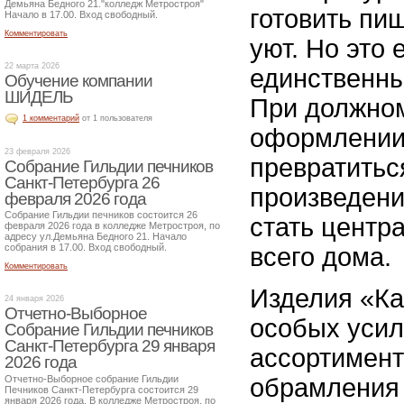
Демьяна Бедного 21."колледж Метростроя"
готовить пищ
Начало в 17.00. Вход свободный.
Комментировать
уют. Но это 
22 марта 2026
единственны
Обучение компании
ШИДЕЛЬ
При должно
1 комментарий
от 1 пользователя
оформлении
23 февраля 2026
превратитьс
Собрание Гильдии печников
Санкт-Петербурга 26
произведени
февраля 2026 года
Собрание Гильдии печников состоится 26
стать центр
февраля 2026 года в колледже Метростроя, по
адресу ул.Демьяна Бедного 21. Начало
собрания в 17.00. Вход свободный.
всего дома.
Комментировать
Изделия «Ка
24 января 2026
Отчетно-Выборное
особых усил
Собрание Гильдии печников
Санкт-Петербурга 29 января
ассортимент
2026 года
Отчетно-Выборное собрание Гильдии
обрамления 
Печников Санкт-Петербурга состоится 29
января 2026 года. В колледже Метростроя, по