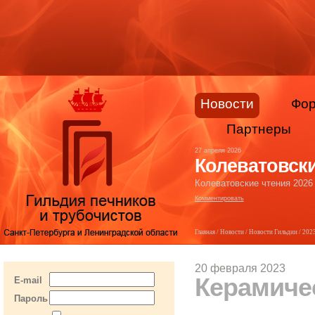
Новости
Фо
Партнеры
27 апреля 2026
Колеватовски
Колеватовские чтения 2026
Комментировать
Главная
/
Новости
/
Новости Гильдии
/
202
20 февраля 2023
Керамиче
E-mail
Пароль