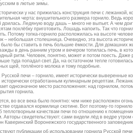
усским в лютые зимы.
сторически у нас прижилась конструкция печи с лежанкой, 
ительная черта: внушительного размера горнило. Ведь коро
 доилась. Ледяную воду дашь – много не выпьет. А чем доит
ятам похлёбку приготовить. Лошадь напоить. Так что горн
ть. Потому топка-горнило расположилась на высоте челове
к – небольшая столешница. Очевидно, эта высота историчес
 было бы ставить в печь большие ёмкости. Для домашних ж
важды в день ранним утром и вечером топилась печь, в кот
дный ритм. Человек, понятно, может и потом поесть. Даже 
ьше туда попадал свет. Да, на остаточном тепле готовилас
ных щей, топлёного молока и тому подобные.
 Русской печи – г
орнило, имеет исторически выверенные к
 исторически отработанным кулинарным рецептам. Лежанка
ает однозначное место расположения: над горнилом, потом
рытия горнила.
тся, во все века было понятно: чем ниже расположен огонь
стве отдавался кормилице скотине. Вот поэтому-то горнило 
 теплотворным качествам печи по отношению к помещению,
м
. Авторы свидетельствуют: сами видели лёд в ведре утром 
н Каверинский Воронежского государственного заповедника
твуют публикации об использовании горнила Русской печи