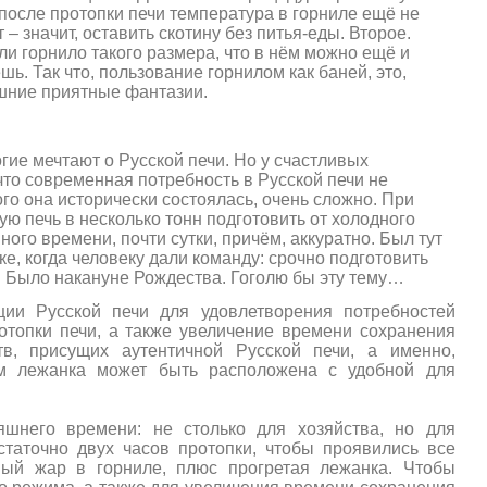
после протопки печи температура в горниле ещё не
 значит, оставить скотину без питья-еды. Второе.
ли горнило такого размера, что в нём можно ещё и
ёшь. Так что, пользование горнилом как баней, это,
яшние приятные фантазии.
гие мечтают о Русской печи. Но у счастливых
что современная потребность в Русской печи не
ого она исторически состоялась, очень сложно.
При
ю печь в несколько тонн подготовить от холодного
ного времени, почти сутки
, причём, аккуратно. Был тут
, когда человеку дали команду: срочно подготовить
ь. Было накануне Рождества. Гоголю бы эту тему…
кции Русской печи для удовлетворения потребностей
топки печи, а также увеличение времени сохранения
в, присущих аутентичной Русской печи, а именно,
ом лежанка может быть расположена с удобной для
шнего времени: не столько для хозяйства, но для
таточно двух часов протопки, чтобы проявились все
ный жар в горниле, плюс прогретая лежанка.
Чтобы