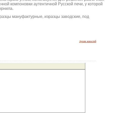
ачной компоновки аутентичной Русской печи, у которой
орнила.
зразцы мануфактурные, изразцы заводские, под
Архив новостей