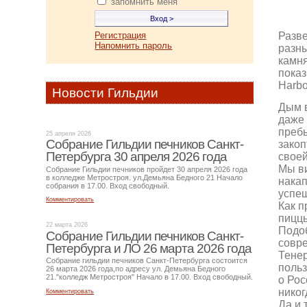
запомнить меня
Регистрация
Разве
Напомнить пароль
разны
камня
пока
Harbo
Новости Гильдии
Дым в
даже 
пребы
25 апреля 2026
Собрание Гильдии печников Санкт-
закоп
Петербурга 30 апреля 2026 года
своей
Мы ви
Собрание Гильдии печников пройдет 30 апреля 2026 года
в колледже Метростроя. ул.Демьяна Бедного 21 Начало
накап
собрания в 17.00. Вход свободный.
успеш
Комментировать
Как п
пицц
22 марта 2026
Подоб
Собрание Гильдии печников Санкт-
совре
Петербурга и ЛО 26 марта 2026 года
Тенер
Собрание гильдии печников Санкт-Петербурга состоится
польз
26 марта 2026 года,по адресу ул. Демьяна Бедного
21."колледж Метростроя" Начало в 17.00. Вход свободный.
о Рос
никог
Комментировать
Да и 