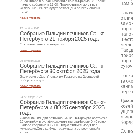
25 сентября в онлайн формате на платформе ВК-Звонки.
нам р
Начало собрания в 17.00. Подключиться могут все
желающие.Ссылка будет размещена во всех онлайн-
чатах.
Так и
отлич
Комментировать
зимой
порос
17 ноября 2025
Собрание Гильдии печников Санкт-
напои
Петербурга 21 ноября 2025 года
шесто
легче
Открытие печного центра Бис
Так д
Комментировать
приро
поран
25 октября 2025
Собрание Гильдии печников Санкт-
суточ
Петербурга 30 октября 2025 года
Топка
Экскурсия в Дом Ученых им.Горького на Дворцовой
также
набережной д.26.
заним
Комментировать
перек
24 сентября 2025
Думае
Собрание Гильдии печников Санкт-
хозяй
Петербурга и ЛО 25 сентября 2025
ущерб
года
льдо
Собрание Гильдии печников Санкт-Петербурга состоится
Кордо
25 сентября в онлайн формате на платформе ВК-Звонки.
Начало собрания в 17.00. Подключиться могут все
желающие.Ссылка будет размещена во всех онлайн-
Сущес
чатах.