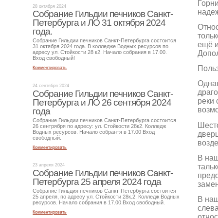
Горни
28 октября 2024
надеж
Собрание Гильдии печников Санкт-
Петербурга и ЛО 31 октября 2024
Относ
года.
тольк
Собрание Гильдии печников Санкт-Петербурга состоится
ещё и
31 октября 2024 года. В колледже Водных ресурсов по
Допол
адресу ул. Стойкости 28 к2. Начало собрания в 17.00.
Вход свободный!
Польз
Комментировать
Однак
24 сентября 2024
драго
Собрание Гильдии печников Санкт-
реки 
Петербурга и ЛО 26 сентября 2024
возмо
года
Собрание Гильдии печников Санкт-Петербурга состоится
Шесто
26 сентрября по адресу: ул. Стойкости 28к2. Колледж
Водных ресурсов. Начало собрантя в 17.00 Вход
дверц
свободный.
возде
Комментировать
В наш
тальк
23 апреля 2024
Собрание Гильдии печников Санкт-
предо
Петербурга 25 апреля 2024 года
замен
Собрание Гильдия печников Санкт-Петербурга состоится
25 апреля, по адресу ул. Стойкости 28к.2. Колледж Водных
В наш
ресурсов. Начало собрания в 17.00.Вход свободный.
слева
Комментировать
относ