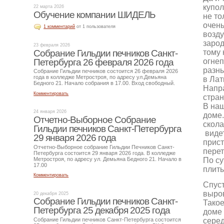
купол
22 марта 2026
Обучение компании ШИДЕЛЬ
не то
очень
1 комментарий
от 1 пользователя
возду
заро
23 февраля 2026
Собрание Гильдии печников Санкт-
тому 
Петербурга 26 февраля 2026 года
огнеп
разны
Собрание Гильдии печников состоится 26 февраля 2026
года в колледже Метростроя, по адресу ул.Демьяна
в Лат
Бедного 21. Начало собрания в 17.00. Вход свободный.
Напра
Комментировать
стран
В наш
24 января 2026
доме.
Отчетно-Выборное Собрание
скола
Гильдии печников Санкт-Петербурга
видет
29 января 2026 года
прист
Отчетно-Выборное собрание Гильдии Печников Санкт-
перет
Петербурга состоится 29 января 2026 года. В колледже
По су
Метростроя, по адресу ул. Демьяна Бедного 21. Начало в
17.00
плиты
Комментировать
Спуст
выров
20 декабря 2025
Собрание Гильдии печников Санкт-
Такое
Петербурга 25 декабря 2025 года
доме 
серед
Собрание Гильдии печников Санкт-Петербурга состоится