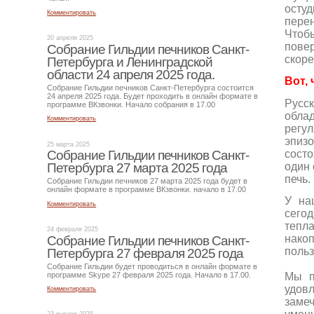
остуд
Комментировать
перен
Чтобы
20 апреля 2025
повер
Собрание Гильдии печников Санкт-
скоре
Петербурга и Ленинградской
области 24 апреля 2025 года.
Вот,
Собрание Гильдии печников Санкт-Петербурга состоится
24 апреля 2025 года. Будет проходить в онлайн формате в
Русск
программе ВКзвонки. Начало собрания в 17.00
облад
Комментировать
регул
эпизо
25 марта 2025
состо
Собрание Гильдии печников Санкт-
один 
Петербурга 27 марта 2025 года
печь.
Собрание Гильдии печников 27 марта 2025 года будет в
онлайн формате в программе ВКзвонки. начало в 17.00
У на
Комментировать
сего
тепл
24 февраля 2025
нако
Собрание Гильдии печников Санкт-
польз
Петербурга 27 февраля 2025 года
Собрание Гильдии будет проводиться в онлайн формате в
программе Skype 27 февраля 2025 года. Начало в 17.00.
Мы п
удов
Комментировать
заме