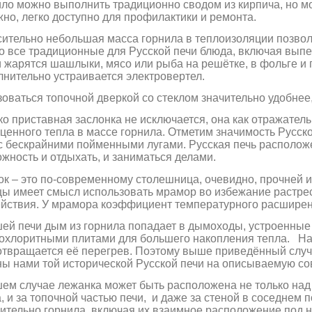
ло можно выполнить традиционно сводом из кирпича,
но м
но, легко доступно для профилактики и ремонта.
ительно небольшая масса горнила в теплоизоляции позволи
о все традиционные для Русской печи блюда, включая выпеч
 жарятся шашлыки, мясо или рыба на решётке, в фольге и
нительно устраивается электровертел.
оваться топочной дверкой со стеклом значительно удобнее
о приставная заслонка не исключается, она как отражатель
ценного тепла в массе горнила. Отметим значимость Русско
с бескрайними пойменными лугами. Русская печь расположе
жность и отдыхать, и заниматься делами.
к – это по-современному столешница, очевидно, прочней и
ы имеет смысл использовать мрамор во избежание растрес
йствия. У мрамора коэффициент температурного расширения
ей печи дым из горнила попадает в дымоходы, устроенные
охлоритными плитами для большего накопления тепла. Наг
твращается её перегрев. Поэтому выше приведённый случ
ы нами той исторической Русской печи на описываемую с
ем случае лежанка может быть расположена не только над 
, и за топочной частью печи,
и даже за стеной в соседнем
ительно горнила, включая их взаимное расположение под 