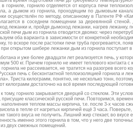
шить время подготовки печи до требуемого температурног
 в горниле, горнило отделяется от корпуса печи теплоизо
ила, а дымом из горнила, проходящим по дымовым канала
ки осуществлён по методу, описанному в Патенте РФ «Кам
олагается в соседнем помещении за деревянной стеной. 
од лежанки и, пройдя дымоход лежанки, нагрев лежанку, по
ской печи дым из горнила отводится двояко: через перетру
ьзуем оба варианта в зависимости от конкретной необходим
ку, то вскоре после растопки печи труба прогревается, поя
 при открытом шибере лежанки дым из горнила поступает 
ботана и уже более двадцати лет реализуется печь, у которо
мум 500 кг. Причем горнило не имеет теплового контакта с
 горнила не рассеивается,
не тратится на разогрев всего к
Русская печь с бесконтактной теплоизоляцией горнила и л
ила».
Триста килограмм, понятно, не несколько тонн, поэтом
от килограмм достаточно на всё время последующей готовк
к тому, горнило закрывается дверцей со стеклом. Эти усл
 присущие классической русской печи. Повторимся, времени
 наполнения теплом массы кирпича, т.е. после 3-х часов сжи
висела в тепле от нагретых кирпичей ещё 3 часа. Поверьте
ке такого вкуса не получить. Лишний жир стекает, во вкусе е
нность именно этого горнила в том, что у него две топочны
 из двух смежных помещений.