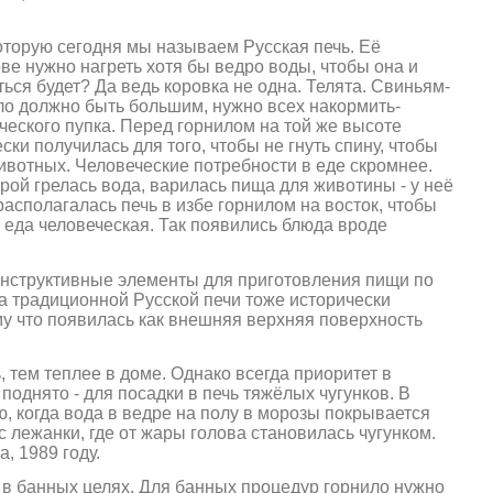
которую сегодня мы называем Русская печь. Её
ве нужно нагреть хотя бы ведро воды, чтобы она и
ься будет? Да ведь коровка не одна. Телята. Свиньям-
ило должно быть большим, нужно всех накормить-
ческого пупка. Перед горнилом на той же высоте
ки получилась для того, чтобы не гнуть спину, чтобы
ивотных. Человеческие потребности в еде скромнее.
орой грелась вода, варилась пища для животины - у неё
располагалась печь в избе горнилом на восток, чтобы
ь еда человеческая. Так появились блюда вроде
онструктивные элементы для приготовления пищи по
 традиционной Русской печи тоже исторически
у что появилась как внешняя верхняя поверхность
, тем теплее в доме. Однако всегда приоритет в
поднято - для посадки в печь тяжёлых чугунков. В
 когда вода в ведре на полу в морозы покрывается
с лежанки, где от жары голова становилась чугунком.
, 1989 году.
 в банных целях. Для банных процедур горнило нужно