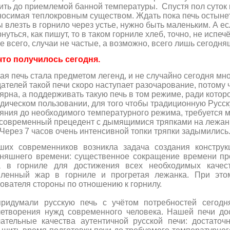
ить до приемлемой банной температуры. Спустя пол суток 
осимая теплокровным существом. Ждать пока печь остынет –
 влезть в горнило через устье, нужно быть маленьким. А ес
нуться, как пишут, то в таком горниле хлеб, точно, не испеч
е всего, случаи не частые, а возможно, всего лишь сегодн
 что получилось сегодня.
ая печь стала предметом легенд, и не случайно сегодня мно
ателей такой печи скоро наступает разочарование, потому 
ярна, а поддерживать такую печь в том режиме, ради котор
дическом пользовании, для того чтобы традиционную Русску
яния до необходимого температурного режима, требуется м
современный прецедент с дымящимися тряпками на лежанке
 Через 7 часов очень интенсивной топки тряпки задымилис
ших современников возникла задача
создания констру
дняшнего времени: существенное сокращение времени про
а в горниле для достижения всех необходимых качест
пленный жар в горниле и прогретая лежанка. При эт
ователя стороны по отношению к горнилу.
ридумали русскую печь с учётом потребностей сегодня
летворения нужд современного человека. Нашей печи дос
чательные качества аутентичной русской печи: достаточ