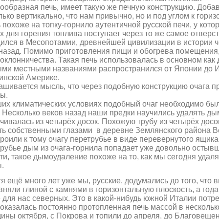
ообразная печь, имеет такую же печную конструкцию. Добав
лько вертикально, что нам привычно, но и под углом к гори
 похоже на топку-горнило аутентичной русской печи, у кото
х для горения топлива поступает через то же самое отверс
дился в Месопотамии,
древнейшей цивилизации в истории ч
назад. Помимо приготовления пищи и обогрева помещения
оклонничества. Такая печь использовалась в основном как
ми местными названиями распространился от Японии до И
инской Америке.
шивается мысль, что через подобную конструкцию очага п
ы.
их климатических условиях подобный очаг необходимо бы
 Несколько веков назад наши предки научились удалять дым 
чивалась из четырёх досок. Похожую трубу из четырёх досок
ь собственными глазами в деревне Землянского района Вор
роили к тому очагу перетрубье в виде перевернутого ящи
рубье дым из очага-горнила попадает уже довольно остывш
ти, такое дымоудаление похоже на то, как мы сегодня удал
.
я ещё много лет уже мы, русские, додумались до того, чт
няли глиной с камнями в горизонтальную плоскость, а года
 для нас северных. Это в какой-нибудь южной Италии потре
оказалась постоянно протопленная печь массой в нескольк
ины октября, с Покрова и топили до апреля, до Благовещен