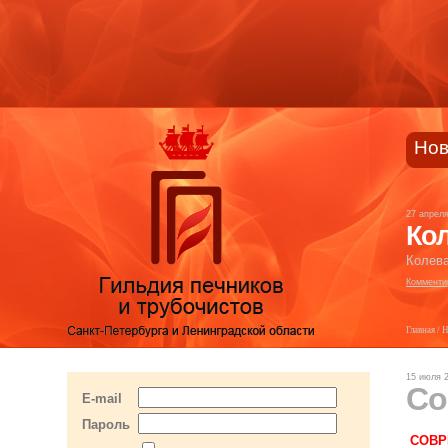
Нов
27 апрел
Кол
Колева
Комменти
Главная
/
Н
15 июля 
Со
E-mail
Пароль
СОВР