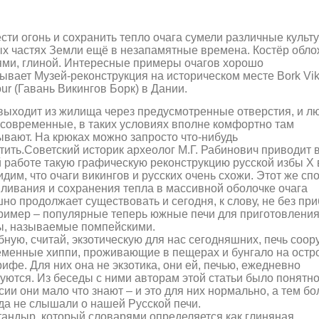
сти огонь и сохранить тепло очага сумели различные культ
х частях Земли ещё в незапамятные времена. Костёр обл
ми, глиной
.
Интересные примеры очагов хорошо
зывает
Музей-реконструкция на историческом месте
Bork Vik
ur (
Гавань Викингов Борк)
в Дании.
ыходит из жилища через предусмотренные отверстия, и лю
современные, в таких условиях вполне комфортно там
вают. На крюках можно запросто что-нибудь
тить.
Советский историк археолог М.Г. Рабинович приводит 
 работе такую графическую реконструкцию русской избы Х 
дим, что очаги викингов и русских очень схожи.
Э
тот же сп
ливания и сохранения тепла в массивной оболочке очага
но продолжает существовать и сегодня, к слову, не без пр
ример – популярные теперь южные печи для приготовлени
ы, называемые помпейскими.
ную, считай, экзотическую для нас сегодняшних, печь соор
менные хиппи, проживающие в пещерах и бунгало на остр
ифе. Для них она не экзотика, они ей, печью, ежедневно
уются. Из беседы с ними авторам этой статьи было понятно
сии они мало что знают – и это для них нормально, а тем бо
да не слышали о нашей Русской печи.
тандыр, который словарями определяется как глиняная