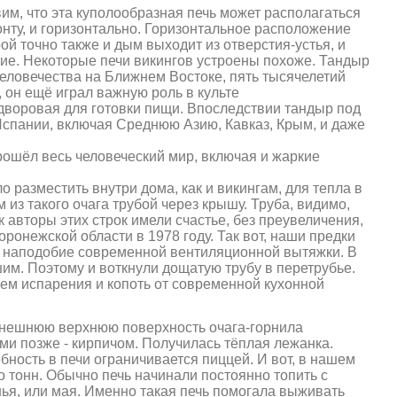
им, что эта куполообразная печь может располагаться
зонту, и горизонтально. Горизонтальное расположение
рой точно также и дым выходит из отверстия-устья, и
тие. Некоторые печи викингов устроены похоже. Тандыр
еловечества на Ближнем Востоке, пять тысячелетий
, он ещё
играл важную роль в культе
 дворовая для готовки пищи. Впоследствии тандыр под
спании, включая Среднюю Азию, Кавказ, Крым, и даже
рошёл весь человеческий мир, включая и жаркие
ло разместить
внутри дома, как и викингам, для тепла в
из такого очага трубой через крышу. Труба, видимо,
 авторы этих строк имели счастье, без преувеличения,
онежской области в 1978 году. Так вот, наши предки
ка наподобие современной вентиляционной вытяжки. В
им. Поэтому и воткнули дощатую трубу в перетрубье.
яем испарения и копоть от современной кухонной
о внешнюю верхнюю поверхность очага-горнила
ми позже - кирпичом. Получилась тёплая лежанка.
бность в печи ограничивается пиццей. И вот, в нашем
о тонн.
Обычно печь начинали постоянно топить с
ья, или мая.
Именно такая печь помогала выживать