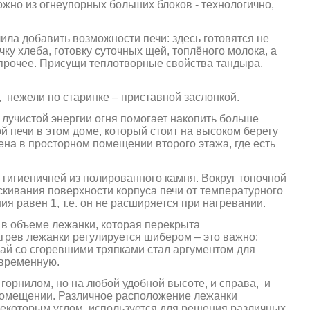
ожно из огнеупорных больших блоков - технологично,
ла добавить возможности печи: здесь готовятся не
ку хлеба, готовку суточных щей, топлёного молока, а
 прочее. Присущи теплотворные свойства тандыра.
,
нежели по старинке – приставной заслонкой.
 лучистой энергии огня помогает накопить больше
й печи в этом доме, который стоит на высоком берегу
на в просторном помещении второго этажа, где есть
 гигиеничней из полированного камня. Вокруг топочной
кивания поверхности корпуса печи от температурного
 равен 1, т.е. он не расширяется при нагревании.
 в объеме лежанки, которая перекрыта
рев лежанки регулируется шибером – это важно:
ай со сгоревшими тряпками стал аргументом для
овременную.
горнилом, но на любой удобной высоте, и справа,
и
 помещении.
Различное расположение лежанки
некоторым углом, используется для решения различных