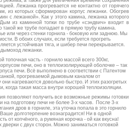
о режима, а также для увеличения времени сохранения
ляцией. Лежанка прогревается не контактно от горячего
м, из которых сформирован корпус лежанки. Обогрев
ин с лежанкой». Как у этого камина, лежанка которого
Дым из каминной топки по трубе «сэндвич» входит в
 такой же трубе попадает в прямую трубу камина.
бье или через стенки горнила - боковую или заднюю. Мы
ости. В обоих случаях, если требуется прогреть
вляется устойчивая тяга, и шибер печи перекрывается.
в дымоход лежанки.
й топочная часть - горнило массой всего 300кг,
 корпусом печи, оно в теплоизолирующей оболочке – так
орпуса печи. Всё выполнено в соответствии с Патентом
ежанкой, прогреваемой дымовым каналом от
у они нагреваются довольно быстро. И этих разогретых
и, когда такая масса внутри хорошей теплоизоляции.
овия позволяют получить все возможные режимы готовки
 на подготовку печи не более 3-х часов. После 3-х
гания дров в горниле, эта уточка попала в это горнило
, Ваше долготерпение вознаградится! Ни в одной
сть от копчёного, а румяная корочка - ой как вкусна!
х дверки с двух сторон. Можно заниматься готовкой