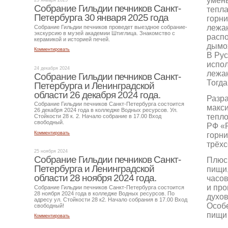
умень
23 января 2025
Собрание Гильдии печников Санкт-
тепла
Петербурга 30 января 2025 года
горн
лежан
Собрание Гильдии печников проведет выездное собрание-
экскурсию в музей академии Штиглица. Знакомство с
расп
керамикой и историей печей.
дымох
Комментировать
В Рус
испол
24 декабря 2024
лежан
Собрание Гильдии печников Санкт-
Тогда
Петербурга и Ленинградской
области 26 декабря 2024 года.
Разра
Собрание Гильдии печников Санкт-Петербурга состоится
макси
26 декабря 2024 года в колледже Водных ресурсов. Ул.
тепло
Стойкости 28 к. 2. Начало собрание в 17.00 Вход
свободный.
РФ «
Комментировать
горн
трёхс
25 ноября 2024
Собрание Гильдии печников Санкт-
Плюс 
Петербурга и Ленинградской
пищи,
области 28 ноября 2024 года.
часов
и про
Собрание Гильдии печников Санкт-Петербурга состоится
28 ноября 2024 года в колледже Водных ресурсов. По
духов
адресу ул. Стойкости 28 к2. Начало собрания в 17.00 Вход
Особе
свободный!
пищи
Комментировать