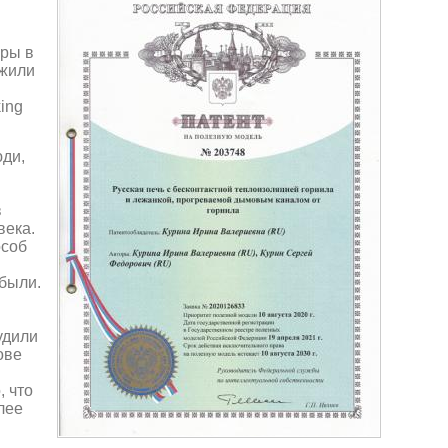
уры в
ожили
ing
ди,
в
века.
особ
ибыли.
я
удили
ове
, что
лее