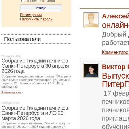
запомнить меня
Алексе
Регистрация
Напомнить пароль
онлайн
Добрый 
Пользователи
работает
Комментиро
25 апреля 2026
Собрание Гильдии печников
Санкт-Петербурга 30 апреля
Виктор 
2026 года
Выпуск
Собрание Гильдии печников пройдет 30 апреля
2026 года в колледже Метростроя. ул.Демьяна
ПитерП
Бедного 21 Начало собрания в 17.00. Вход
свободный.
17 февр
Комментировать
печнико
22 марта 2026
Собрание Гильдии печников
печников
Санкт-Петербурга и ЛО 26
приглаш
марта 2026 года
Собрание гильдии печников Санкт-Петербурга
обучения
состоится 26 марта 2026 года,по адресу ул.