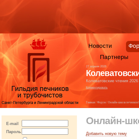
Новости
Фо
Партнеры
27 апреля 2026
Колеватовски
Колеватовские чтения 2026
Комментировать
Главная
/
Форум
/ Онлайн-школа печников
Онлайн-шк
E-mail
Пароль
Добавить новую тему