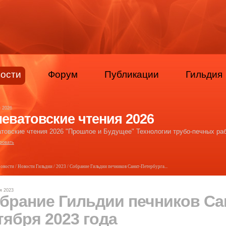
ости
Форум
Публикации
Гильдия
я 2026
еватовские чтения 2026
товские чтения 2026 "Прошлое и Будущее" Технологии трубо-печных раб
ровать
овости
/
Новости Гильдии
/
2023
/ Собрание Гильдии печников Санкт-Петербурга...
я 2023
брание Гильдии печников Сан
тября 2023 года