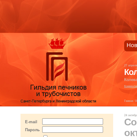
Нов
27 апрел
Кол
Колева
Комменти
Главная
/
Н
24 октябр
Со
E-mail
ок
Пароль