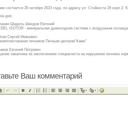
ие состоится 26 октября 2023 года, по адресу ул. Стойкости 28 корп.2.
ка дня:
мпания Шидель.Шведов Евгений
EDEL ISOTOR - минеральная дымоходная система с воздушным охлажд
ёгин Сергей Иванович.
комплектования печников Печным центром"Ками"
ымов Евгений Петрович
ение заказчика за заключением специалиста на нарушения печника норм
авьте Ваш комментарий