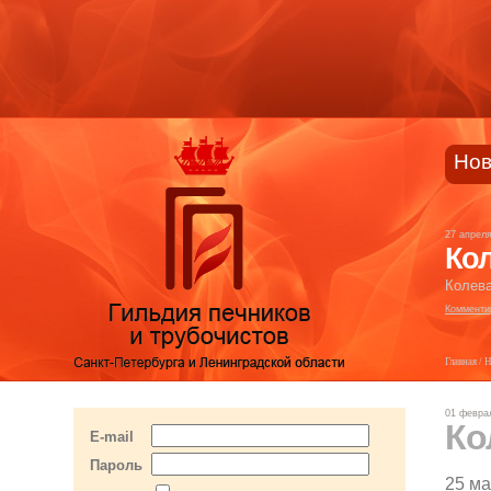
Нов
27 апрел
Кол
Колева
Комменти
Главная
/
Н
01 февра
Ко
E-mail
Пароль
25 ма