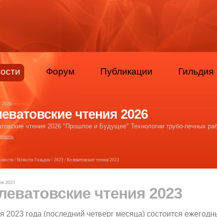
ости
Форум
Публикации
Гильдия
я 2026
еватовские чтения 2026
товские чтения 2026 "Прошлое и Будущее" Технологии трубо-печных раб
ровать
овости
/
Новости Гильдии
/
2023
/ Колеватовские чтения 2023
ля 2023
леватовские чтения 2023
я 2023 года (последний четверг месяца) состоится ежегодн