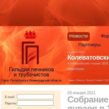
Новости
Фо
Партнеры
27 апреля 2026
Колеватовски
Колеватовские чтения 2026
Комментировать
Главная
/
Новости
/
Новости Гильдии
/
202
26 января 2021
Собрание 
E-mail
Пароль
января в 1