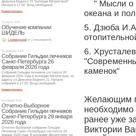
" Мысли о г
Демьяна Бедного 21."колледж Метростроя"
Начало в 17.00. Вход свободный.
океана и по
Комментировать
22 марта 2026
5. Дзюба И.
Обучение компании
ШИДЕЛЬ
отопительно
1 комментарий
от 1 пользователя
6. Хрустал
23 февраля 2026
Собрание Гильдии печников
"Современны
Санкт-Петербурга 26
февраля 2026 года
каменок"
Собрание Гильдии печников состоится 26
февраля 2026 года в колледже Метростроя, по
адресу ул.Демьяна Бедного 21. Начало
собрания в 17.00. Вход свободный.
Комментировать
Желающим п
24 января 2026
Отчетно-Выборное
необходимо 
Собрание Гильдии печников
Санкт-Петербурга 29 января
ранее уже з
2026 года
Виктории Ва
Отчетно-Выборное собрание Гильдии
Печников Санкт-Петербурга состоится 29
января 2026 года. В колледже Метростроя, по