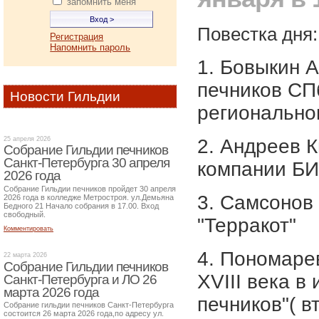
запомнить меня
Повестка дня:
Регистрация
Напомнить пароль
1. Бовыкин 
печников СП
Новости Гильдии
региональног
25 апреля 2026
2. Андреев К
Собрание Гильдии печников
Санкт-Петербурга 30 апреля
компании БИ
2026 года
Собрание Гильдии печников пройдет 30 апреля
3. Самсонов
2026 года в колледже Метростроя. ул.Демьяна
Бедного 21 Начало собрания в 17.00. Вход
свободный.
"Терракот"
Комментировать
4. Пономарев
22 марта 2026
Собрание Гильдии печников
XVIII века в
Санкт-Петербурга и ЛО 26
марта 2026 года
печников"( в
Собрание гильдии печников Санкт-Петербурга
состоится 26 марта 2026 года,по адресу ул.