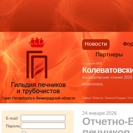
Новости
Фо
Партнеры
27 апреля 2026
Колеватовски
Колеватовские чтения 2026
Комментировать
Главная
/
Новости
/
Новости Гильдии
/ Отч
24 января 2026
Отчетно-
E-mail
Пароль
печников 