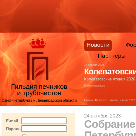
Новости
Фо
Партнеры
27 апреля 2026
Колеватовски
Колеватовские чтения 2026
Комментировать
Главная
/
Новости
/
Новости Гильдии
/
202
24 октября 2023
Собрание
E-mail
Пароль
Петербург