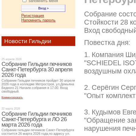
запомнить меня
Собрание состои
Регистрация
Напомнить пароль
Стойкости 28 ко
Вход свободный
Новости Гильдии
Повестка дня:
1. Компания Ши
25 апреля 2026
"SCHIEDEL ISO
Собрание Гильдии печников
Санкт-Петербурга 30 апреля
воздушным охл
2026 года
Собрание Гильдии печников пройдет 30 апреля
2026 года в колледже Метростроя. ул.Демьяна
2. Серёгин Сер
Бедного 21 Начало собрания в 17.00. Вход
свободный.
"Опыт комплект
Комментировать
22 марта 2026
3. Кудымов Евг
Собрание Гильдии печников
Санкт-Петербурга и ЛО 26
"Обращение зак
марта 2026 года
нарушения печн
Собрание гильдии печников Санкт-Петербурга
состоится 26 марта 2026 года,по адресу ул.