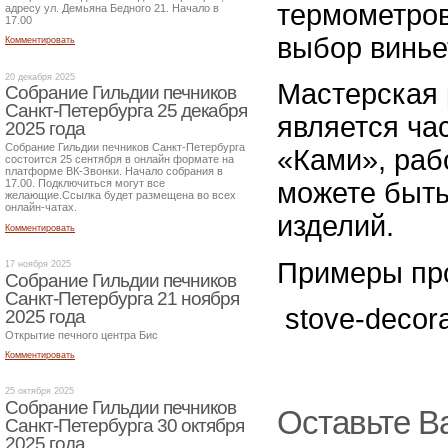
термометров
адресу ул. Демьяна Бедного 21. Начало в
17.00
выбор винье
Комментировать
20 декабря 2025
Мастерская 
Собрание Гильдии печников
Санкт-Петербурга 25 декабря
является ча
2025 года
Собрание Гильдии печников Санкт-Петербурга
«Ками», раб
состоится 25 сентября в онлайн формате на
платформе ВК-Звонки. Начало собрания в
можете быть
17.00. Подключиться могут все
желающие.Ссылка будет размещена во всех
онлайн-чатах.
изделий.
Комментировать
Примеры пр
17 ноября 2025
Собрание Гильдии печников
Санкт-Петербурга 21 ноября
stove-decorat
2025 года
Открытие печного центра Бис
Комментировать
25 октября 2025
Собрание Гильдии печников
Оставьте В
Санкт-Петербурга 30 октября
2025 года