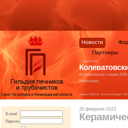
Новости
Фо
Партнеры
27 апреля 2026
Колеватовски
Колеватовские чтения 2026
Комментировать
Главная
/
Новости
/
Новости Гильдии
/
202
20 февраля 2023
Керамиче
E-mail
Пароль