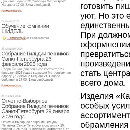
Демьяна Бедного 21."колледж Метростроя"
готовить пищ
Начало в 17.00. Вход свободный.
Комментировать
уют. Но это 
22 марта 2026
единственны
Обучение компании
ШИДЕЛЬ
При должно
1 комментарий
от 1 пользователя
оформлении
23 февраля 2026
превратитьс
Собрание Гильдии печников
Санкт-Петербурга 26
произведени
февраля 2026 года
Собрание Гильдии печников состоится 26
стать центр
февраля 2026 года в колледже Метростроя, по
адресу ул.Демьяна Бедного 21. Начало
собрания в 17.00. Вход свободный.
всего дома.
Комментировать
Изделия «Ка
24 января 2026
Отчетно-Выборное
особых усил
Собрание Гильдии печников
Санкт-Петербурга 29 января
ассортимент
2026 года
Отчетно-Выборное собрание Гильдии
обрамления 
Печников Санкт-Петербурга состоится 29
января 2026 года. В колледже Метростроя, по