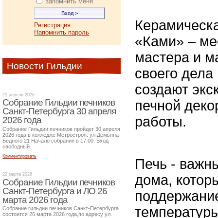
запомнить меня
Керамическа
Регистрация
Напомнить пароль
«Ками» – ме
мастера и м
Новости Гильдии
своего дела
создают экс
25 апреля 2026
Собрание Гильдии печников
печной деко
Санкт-Петербурга 30 апреля
работы.
2026 года
Собрание Гильдии печников пройдет 30 апреля
2026 года в колледже Метростроя. ул.Демьяна
Бедного 21 Начало собрания в 17.00. Вход
свободный.
Комментировать
Печь - важн
22 марта 2026
дома, которы
Собрание Гильдии печников
Санкт-Петербурга и ЛО 26
поддержани
марта 2026 года
температуры
Собрание гильдии печников Санкт-Петербурга
состоится 26 марта 2026 года,по адресу ул.