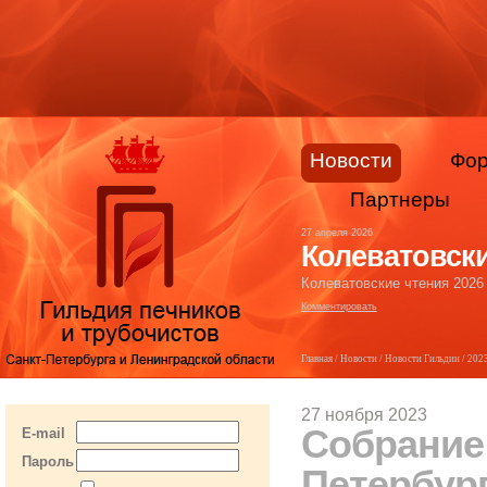
Новости
Фо
Партнеры
27 апреля 2026
Колеватовски
Колеватовские чтения 2026
Комментировать
Главная
/
Новости
/
Новости Гильдии
/
202
27 ноября 2023
Собрание
E-mail
Пароль
Петербург