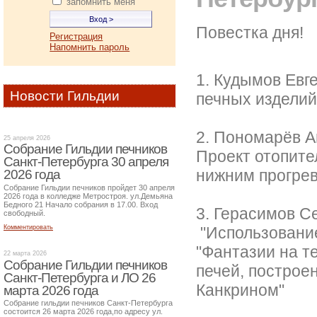
запомнить меня
Повестка дня!
Регистрация
Напомнить пароль
1. Кудымов Евг
Новости Гильдии
печных изделий
2. Пономарёв А
25 апреля 2026
Собрание Гильдии печников
Проект отопите
Санкт-Петербурга 30 апреля
нижним прогрев
2026 года
Собрание Гильдии печников пройдет 30 апреля
2026 года в колледже Метростроя. ул.Демьяна
Бедного 21 Начало собрания в 17.00. Вход
3. Герасимов С
свободный.
"Использование
Комментировать
"Фантазии на те
22 марта 2026
Собрание Гильдии печников
печей, построе
Санкт-Петербурга и ЛО 26
Канкрином"
марта 2026 года
Собрание гильдии печников Санкт-Петербурга
состоится 26 марта 2026 года,по адресу ул.