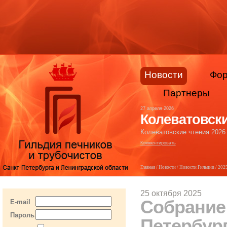
Новости
Фо
Партнеры
27 апреля 2026
Колеватовски
Колеватовские чтения 2026
Комментировать
Главная
/
Новости
/
Новости Гильдии
/
202
25 октября 2025
Собрание
E-mail
Пароль
Петербург