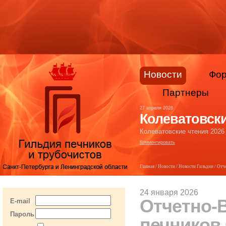
Новости
Фо
Партнеры
27 апреля 2026
Колеватовски
Колеватовские чтения 2026
Комментировать
Главная
/
Новости
/
Новости Гильдии
/ Отч
24 января 2026
Отчетно-
E-mail
Пароль
печников 