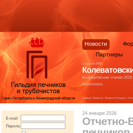
Новости
Фо
Партнеры
27 апреля 2026
Колеватовски
Колеватовские чтения 2026
Комментировать
Главная
/
Новости
/
Новости Гильдии
/ Отч
24 января 2026
Отчетно-
E-mail
Пароль
печников 