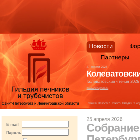
Новости
Фо
Партнеры
27 апреля 2026
Колеватовски
Колеватовские чтения 2026
Комментировать
Главная
/
Новости
/
Новости Гильдии
/ Соб
25 апреля 2026
Собрание
E-mail
Пароль
Петербург