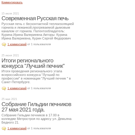
Комментировать
15 июля 2021
Современная Русская печь
Русская печь с бесконтактной теплоизоляцией
горнила и лежанкой,прогреваемой дымовым
каналом от горнила. Патентообладатель:
Курина Ирина Валериевна Авторы: Курина
Ирина Валериевна, Курин Сергей Федорович
1 комментарий
от 1 пользователя
25 июня 2021
Итоги регионального
конкурса "Лучший печник"
Итоги проведения регионального этапа
всероссийского конкурса "Лучший по
профессии" в номинации "Лучший печник " в
Санкт-Петербурге.
1 комментарий
от 1 пользователя
25 мая 2021
Собрание Гильдии печников
27 мая 2021 года.
Собрание Гильдии печников в 17.00 в
колледже Метростроя по адресу ул. Демьяна
Бедного 21.
1 комментарий
от 1 пользователя