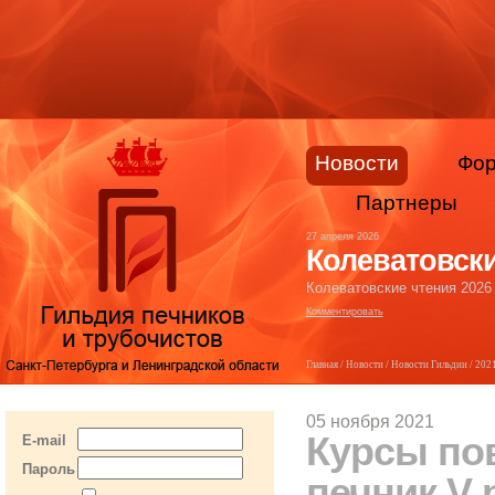
Новости
Фо
Партнеры
27 апреля 2026
Колеватовски
Колеватовские чтения 2026
Комментировать
Главная
/
Новости
/
Новости Гильдии
/
202
05 ноября 2021
Курсы по
E-mail
Пароль
печник V 