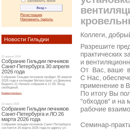
запомнить меня
вентиляц
Регистрация
кровельн
Напомнить пароль
Коллеги, добрый
Новости Гильдии
Разрешите пред
практических з
25 апреля 2026
Собрание Гильдии печников
и вентиляционн
Санкт-Петербурга 30 апреля
От Вас, ваше в
2026 года
С Нас, обеспеч
Собрание Гильдии печников пройдет 30 апреля
2026 года в колледже Метростроя. ул.Демьяна
применение в В
Бедного 21 Начало собрания в 17.00. Вход
свободный.
По итогу Вы по
Комментировать
"обходов" и на
22 марта 2026
рабочие взаимо
Собрание Гильдии печников
Санкт-Петербурга и ЛО 26
марта 2026 года
Семинар-практи
Собрание гильдии печников Санкт-Петербурга
состоится 26 марта 2026 года,по адресу ул.