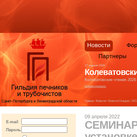
Новости
Фо
Партнеры
27 апреля 2026
Колеватовски
Колеватовские чтения 2026
Комментировать
Главная
/
Новости
/
Новости Гильдии
/
202
09 апреля 2022
СЕМИНАР-
E-mail
Пароль
установке