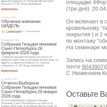
площадке 4Фор 
Демьяна Бедного 21."колледж Метростроя"
Начало в 17.00. Вход свободный.
(три дня) 20.04,
Комментировать
22 марта 2026
Он включает в с
Обучение компании
ШИДЕЛЬ
кровельному "п
1 комментарий
от 1 пользователя
покрытия ) и 2 
по монтажу "обх
23 февраля 2026
Собрание Гильдии печников
На семинаре мо
Санкт-Петербурга 26
февраля 2026 года
Собрание Гильдии печников состоится 26
Запись на семи
февраля 2026 года в колледже Метростроя, по
адресу ул.Демьяна Бедного 21. Начало
почте
9043907@4
собрания в 17.00. Вход свободный.
Комментировать
С Уважением Кн
24 января 2026
Отчетно-Выборное
Собрание Гильдии печников
Санкт-Петербурга 29 января
Оставьте В
2026 года
Отчетно-Выборное собрание Гильдии
Печников Санкт-Петербурга состоится 29
января 2026 года. В колледже Метростроя, по