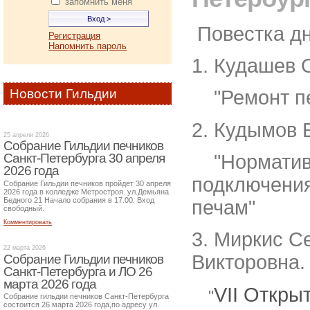
запомнить меня
Повестка дн
Регистрация
Напомнить пароль
1. Кудашев 
Новости Гильдии
"Ремонт печ
2. Кудымов 
25 апреля 2026
Собрание Гильдии печников
"Нормативн
Санкт-Петербурга 30 апреля
2026 года
подключения
Собрание Гильдии печников пройдет 30 апреля
2026 года в колледже Метростроя. ул.Демьяна
Бедного 21 Начало собрания в 17.00. Вход
печам"
свободный.
Комментировать
3. Миркис С
22 марта 2026
Викторовна
Собрание Гильдии печников
Санкт-Петербурга и ЛО 26
марта 2026 года
VII Откры
"
Собрание гильдии печников Санкт-Петербурга
состоится 26 марта 2026 года,по адресу ул.