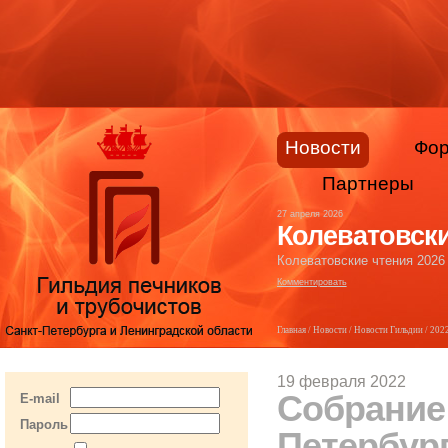
Новости
Фо
Партнеры
27 апреля 2026
Колеватовски
Колеватовские чтения 2026
Комментировать
Главная
/
Новости
/
Новости Гильдии
/
202
19 февраля 2022
Собрание
E-mail
Пароль
Петербург