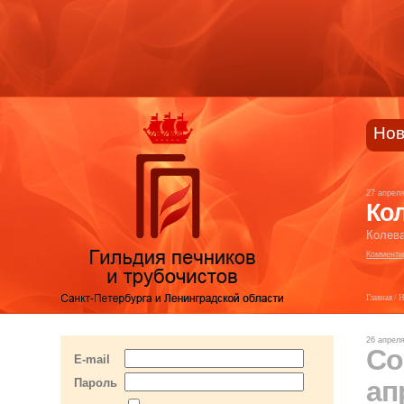
Нов
27 апрел
Кол
Колева
Комменти
Главная
/
Н
26 апрел
Со
E-mail
ап
Пароль