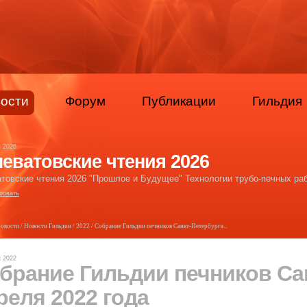
ости
Форум
Публикации
Гильдия
я 2026
еватовские чтения 2026
товские чтения 2026 "Прошлое и Будущее" Технологии трубо-печных раб
ровать
овости
/
Новости Гильдии
/
2022
/ Собрание Гильдии печников Санкт-Петербурга...
я 2022
брание Гильдии печников Сан
реля 2022 года