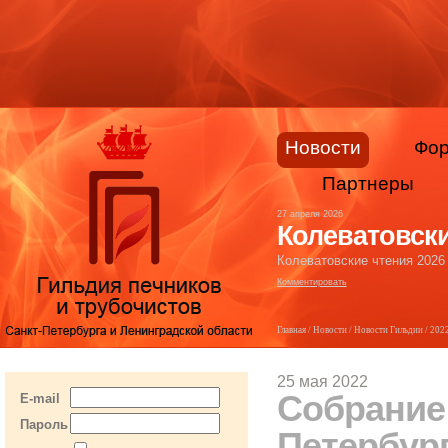
Новости
Фо
Партнеры
27 апреля 2026
Колеватовски
Колеватовские чтения 2026
Комментировать
Главная
/
Новости
/
Новости Гильдии
/
202
25 мая 2022
Собрание
E-mail
Пароль
Петербург