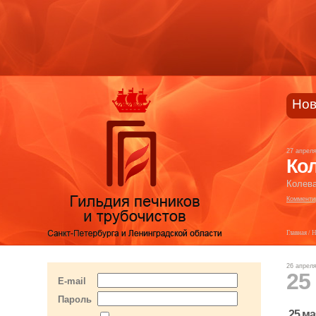
Нов
27 апрел
Кол
Колева
Комменти
Главная
/
Н
26 апрел
25
E-mail
Пароль
25 ма