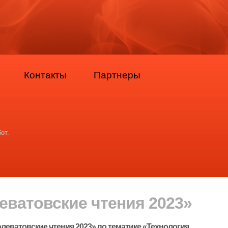
Контакты
Партнеры
от.
леватовские чтения 2023»
олеватовские чтения 2023» по тематике «Технология