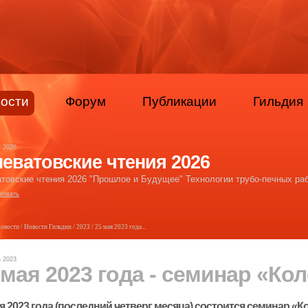
ости
Форум
Публикации
Гильдия
я 2026
еватовские чтения 2026
товские чтения 2026 "Прошлое и Будущее" Технологии трубо-печных раб
ровать
овости
/
Новости Гильдии
/
2023
/ 25 мая 2023 года...
я 2023
 мая 2023 года - семинар «Ко
я 2023 года (последний четверг месяца) состоится семинар «К