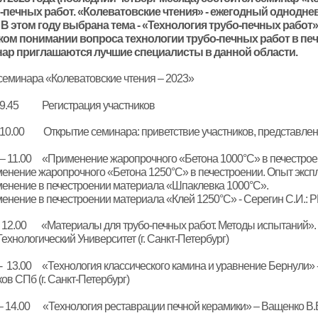
-печных работ. «Колеватовские чтения» - ежегодный однодн
 В этом году выбрана тема - «Технология трубо-печных рабо
ом понимании вопроса технологии трубо-печных работ в печн
ар приглашаются лучшие специалисты в данной области.
семинара «Колеватовские чтения – 2023»
– 9.45 Регистрация участников
– 10.00 Открытие семинара: приветствие участников, представлен
 – 11.00 «Применение жаропрочного «Бетона 1000°C» в печестроен
енение жаропрочного «Бетона 1250°C» в печестроении. Опыт экспл
енение в печестроении материала «Шпаклевка 1000°C».
енение в печестроении материала «Клей 1250°C» - Серегин С.И.: Р
 - 12.00 «Материалы для трубо-печных работ. Методы испытаний». 
ехнологический Университет (г. Санкт-Петербург)
 - 13.00 «Технология классического камина и уравнение Бернули» 
ов СПб (г. Санкт-Петербург)
– 14.00 «Технология реставрации печной керамики» – Ващенко В.В.