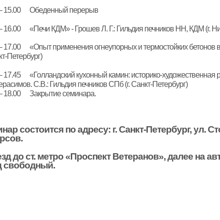
0 – 15.00 Обеденный перерыв
 – 16.00 «Печи КДМ» - Грошев Л. Г.: Гильдия печников НН, КДМ (г
 – 17.00 «Опыт применения огнеупорных и термостойких бетонов в 
нкт-Петербург)
 – 17.45 «Голландский кухонный камин: историко-художественная р
Герасимов. С.В.: Гильдия печников СПб (г. Санкт-Петербург)
 – 18.00 Закрытие семинара.
нар состоится по адресу: г. Санкт-Петербург, ул. Ст
рсов.
зд до ст. метро «Проспект Ветеранов», далее на ав
 свободный.