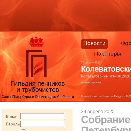
Новости
Фо
Партнеры
27 апреля 2026
Колеватовски
Колеватовские чтения 2026
Комментировать
Главная
/
Новости
/
Новости Гильдии
/
202
24 апреля 2023
Собрание
E-mail
Пароль
Петербург