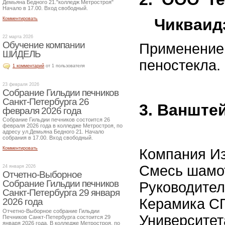
Демьяна Бедного 21."колледж Метростроя"
Начало в 17.00. Вход свободный.
Чикваид
Комментировать
22 марта 2026
Обучение компании
Применение 
ШИДЕЛЬ
пеностекла.
1 комментарий
от 1 пользователя
23 февраля 2026
Собрание Гильдии печников
Санкт-Петербурга 26
3. Ванште
февраля 2026 года
Собрание Гильдии печников состоится 26
февраля 2026 года в колледже Метростроя, по
адресу ул.Демьяна Бедного 21. Начало
собрания в 17.00. Вход свободный.
Комментировать
Компания Из
Смесь шамот
24 января 2026
Отчетно-Выборное
Собрание Гильдии печников
Руководител
Санкт-Петербурга 29 января
Керамика СП
2026 года
Отчетно-Выборное собрание Гильдии
Университет
Печников Санкт-Петербурга состоится 29
января 2026 года. В колледже Метростроя, по