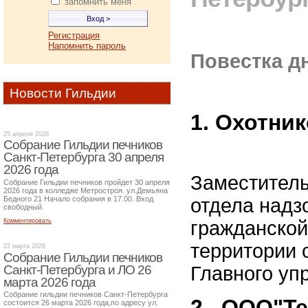
запомнить меня
Регистрация
Напомнить пароль
Повестка д
Новости Гильдии
1. Охотни
25 апреля 2026
Собрание Гильдии печников
Санкт-Петербурга 30 апреля
2026 года
Заместитель
Собрание Гильдии печников пройдет 30 апреля
2026 года в колледже Метростроя. ул.Демьяна
Бедного 21 Начало собрания в 17.00. Вход
отдела надз
свободный.
гражданской
Комментировать
территории 
22 марта 2026
Собрание Гильдии печников
Санкт-Петербурга и ЛО 26
Главного уп
марта 2026 года
Собрание гильдии печников Санкт-Петербурга
2. ООО"Те
состоится 26 марта 2026 года,по адресу ул.