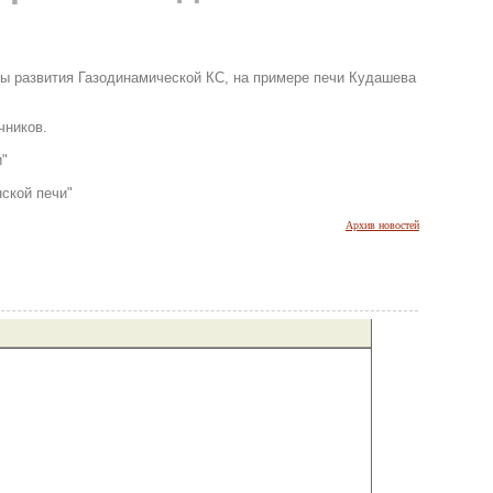
вы развития Газодинамической КС, на примере печи Кудашева
чников.
и"
ской печи"
Архив новостей