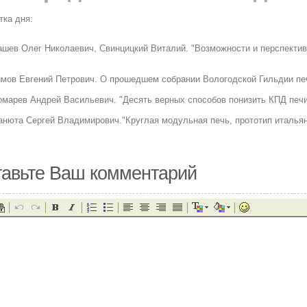
тка дня:
ашев Олег Николаевич, Свинцицкий Виталий. "Возможности и перспекти
мов Евгений Петрович. О прошедшем собрании Вологодской Гильдии пе
омарев Андрей Васильевич. "Десять верных способов понизить КПД печ
анюта Сергей Владимирович."Круглая модульная печь, прототип итальян
авьте Ваш комментарий