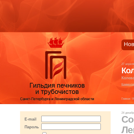
Нов
27 апрел
Кол
Колева
Комменти
Главная
/
Н
24 декабр
Со
E-mail
Ле
Пароль