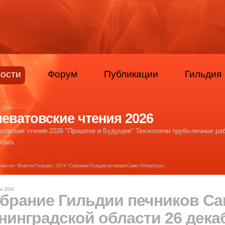
ости
Форум
Публикации
Гильдия
я 2026
еватовские чтения 2026
товские чтения 2026 "Прошлое и Будущее" Технологии трубо-печных раб
ровать
овости
/
Новости Гильдии
/
2024
/ Собрание Гильдии печников Санкт-Петербурга...
я 2024
брание Гильдии печников Са
нинградской области 26 декаб