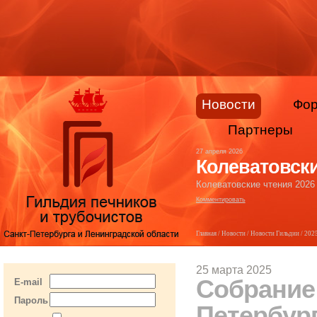
Новости
Фо
Партнеры
27 апреля 2026
Колеватовски
Колеватовские чтения 2026
Комментировать
Главная
/
Новости
/
Новости Гильдии
/
202
25 марта 2025
Собрание
E-mail
Пароль
Петербург