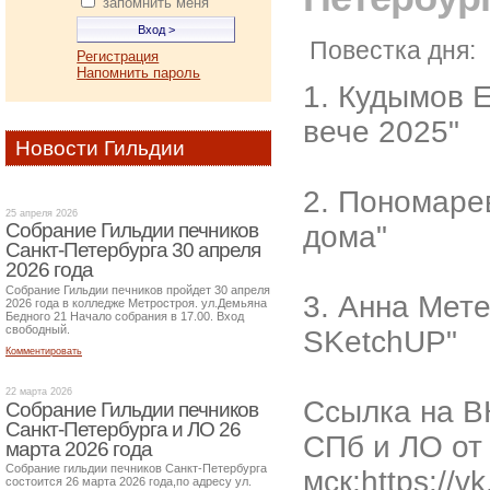
запомнить меня
Повестка дня:
Регистрация
Напомнить пароль
1. Кудымов 
вече 2025"
Новости Гильдии
2. Пономарев
25 апреля 2026
Собрание Гильдии печников
дома"
Санкт-Петербурга 30 апреля
2026 года
Собрание Гильдии печников пройдет 30 апреля
3. Анна Мете
2026 года в колледже Метростроя. ул.Демьяна
Бедного 21 Начало собрания в 17.00. Вход
свободный.
SKetchUP"
Комментировать
22 марта 2026
Ссылка на В
Собрание Гильдии печников
Санкт-Петербурга и ЛО 26
СПб и ЛО от 
марта 2026 года
Собрание гильдии печников Санкт-Петербурга
мск:https://
состоится 26 марта 2026 года,по адресу ул.