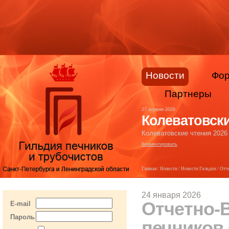
Новости
Фо
Партнеры
27 апреля 2026
Колеватовски
Колеватовские чтения 2026
Комментировать
Главная
/
Новости
/
Новости Гильдии
/ Отч
24 января 2026
Отчетно-
E-mail
Пароль
печников 