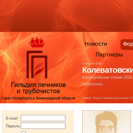
Новости
Фо
Партнеры
27 апреля 2026
Колеватовски
Колеватовские чтения 2026
Комментировать
Главная
/
Форум
/
Камины классические
/ О
E-mail
Пароль