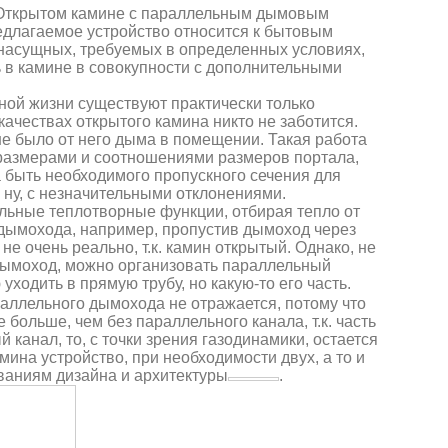
об Открытом камине с параллельным дымовым
едлагаемое устройство относится к бытовым
насущных, требуемых в определенных условиях,
ь в камине в совокупности с дополнительными
нной жизни существуют практически только
качествах открытого камина никто не заботится.
 не было от него дыма в помещении. Такая работа
 размерами и соотношениями размеров портала,
а быть необходимого пропускного сечения для
 ну, с незначительными отклонениями.
льные теплотворные функции, отбирая тепло от
дымохода, например, пропустив дымоход через
е очень реально, т.к. камин открытый. Однако, не
 дымоход, можно организовать параллельный
ходить в прямую трубу, но какую-то его часть.
аллельного дымохода не отражается, потому что
 больше, чем без параллельного канала, т.к. часть
 канал, то, с точки зрения газодинамики, остается
ина устройство, при необходимости двух, а то и
ваниям дизайна и архитектуры
.