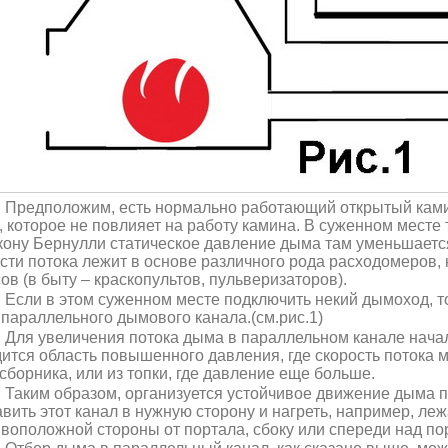
Предположим, есть нормально работающий открытый камин
, которое не повлияет на работу камина. В суженном месте
кону Бернулли статическое давление дыма там уменьшает
сти потока лежит в основе различного рода расходомеров,
ов (в быту – краскопультов, пульверизаторов).
Если в этом суженном месте подключить некий дымоход, т
 параллельного дымового канала.(см.рис.1)
Для увеличения потока дыма в параллельном канале начал
ится область повышенного давления, где скорость потока м
борника, или из топки, где давление еще больше.
Таким образом, организуется устойчивое движение дыма п
вить этот канал в нужную сторону и нагреть, например, леж
воположной стороны от портала, сбоку или спереди над по