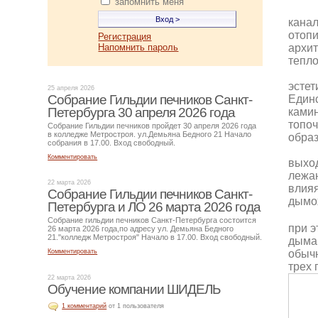
запомнить меня
канал
отопи
Регистрация
архит
Напомнить пароль
тепл
эстет
25 апреля 2026
Собрание Гильдии печников Санкт-
Единс
Петербурга 30 апреля 2026 года
камин
топоч
Собрание Гильдии печников пройдет 30 апреля 2026 года
в колледже Метростроя. ул.Демьяна Бедного 21 Начало
образ
собрания в 17.00. Вход свободный.
Комментировать
выхо
лежан
22 марта 2026
влияя
Собрание Гильдии печников Санкт-
дымох
Петербурга и ЛО 26 марта 2026 года
Собрание гильдии печников Санкт-Петербурга состоится
при э
26 марта 2026 года,по адресу ул. Демьяна Бедного
21."колледж Метростроя" Начало в 17.00. Вход свободный.
дыма 
обычн
Комментировать
трех 
22 марта 2026
Обучение компании ШИДЕЛЬ
1 комментарий
от 1 пользователя