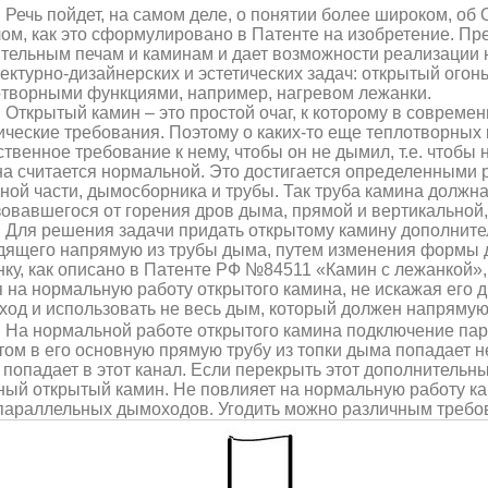
Речь пойдет, на самом деле, о понятии более широком, 
ом, как это сформулировано в Патенте на изобретение. Пр
тельным печам и каминам и дает возможности реализации 
ектурно-дизайнерских и эстетических задач: открытый огон
отворными функциями, например, нагревом лежанки.
Открытый камин – это простой очаг, к которому в совреме
ические требования. Поэтому о каких-то еще теплотворных 
твенное требование к нему, чтобы он не дымил, т.е. чтобы
а считается нормальной. Это достигается определенными
ной части, дымосборника и трубы. Так труба камина должн
овавшегося от горения дров дыма, прямой и вертикальной,
Для решения задачи придать открытому камину дополните
дящего напрямую из трубы дыма, путем изменения формы 
ку, как описано в Патенте РФ №84511 «Камин с лежанкой», н
 на нормальную работу открытого камина, не искажая его
од и использовать не весь дым, который должен напрямую у
На нормальной работе открытого камина подключение пар
том в его основную прямую трубу из топки дыма попадает не
попадает в этот канал. Если перекрыть этот дополнительный
ый открытый камин. Не повлияет на нормальную работу кам
параллельных дымоходов. Угодить можно различным требо