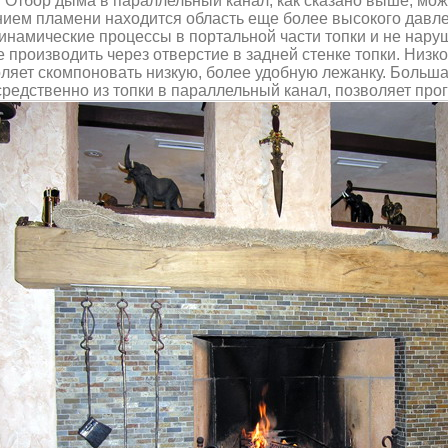
Отбор дыма в параллельный канал, как сказано выше, можн
ием пламени находится область еще более высокого давле
инамические процессы в портальной части топки и не нару
 производить через отверстие в задней стенке топки. Низ
ляет скомпоновать низкую, более удобную лежанку. Боль
редственно из топки в параллельный канал, позволяет про