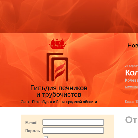
Нов
27 апрел
Кол
Колева
Комменти
Главная
/
П
От
E-mail
Пароль