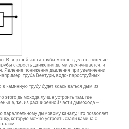
. В верхней части трубы можно сделать сужение
 трубы скорость движения дыма увеличивается, и
ся. Явление понижения давления при увеличении
 например, труба Вентури, водо- пароструйных
о в каминную трубу будет всасываться дым из
о этого дымохода лучше устроить там, где
еньше, т.е. из расширенной части дымохода –
о параллельному дымовому каналу, что позволяет
анку, которую можно устроить сзади камина с
рталом.