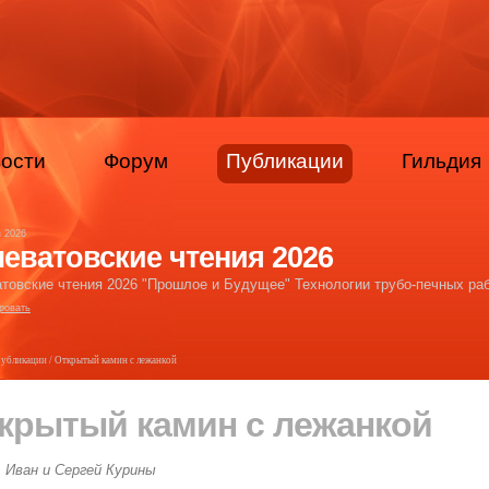
ости
Форум
Публикации
Гильдия
я 2026
еватовские чтения 2026
товские чтения 2026 "Прошлое и Будущее" Технологии трубо-печных раб
ровать
убликации
/ Открытый камин с лежанкой
крытый камин с лежанкой
Иван и Сергей Курины