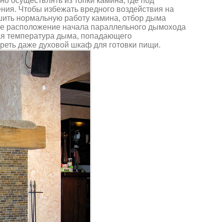
о осуществлять из топки камина, где под
ния. Чтобы избежать вредного воздействия на
шить нормальную работу камина, отбор дыма
кое расположение начала параллельного дымохода
шая температура дыма, попадающего
греть даже духовой шкаф для готовки пищи.