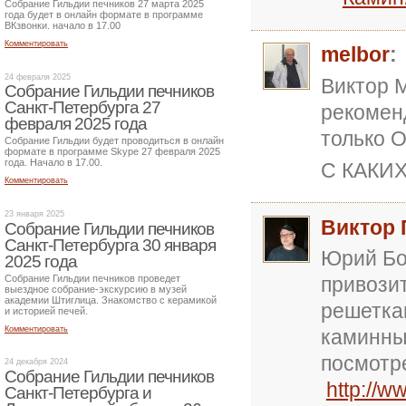
Собрание Гильдии печников 27 марта 2025
года будет в онлайн формате в программе
ВКзвонки. начало в 17.00
Комментировать
melbor
:
24 февраля 2025
Виктор 
Собрание Гильдии печников
Санкт-Петербурга 27
рекомен
февраля 2025 года
только 
Собрание Гильдии будет проводиться в онлайн
формате в программе Skype 27 февраля 2025
года. Начало в 17.00.
С КАКИ
Комментировать
23 января 2025
Виктор 
Собрание Гильдии печников
Санкт-Петербурга 30 января
Юрий Бо
2025 года
Собрание Гильдии печников проведет
привози
выездное собрание-экскурсию в музей
академии Штиглица. Знакомство с керамикой
решетка
и историей печей.
Комментировать
каминны
посмотр
24 декабря 2024
Собрание Гильдии печников
http://w
Санкт-Петербурга и