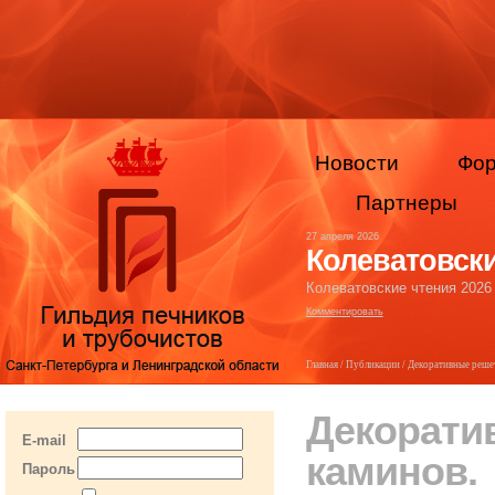
Новости
Фо
Партнеры
27 апреля 2026
Колеватовски
Колеватовские чтения 2026
Комментировать
Главная
/
Публикации
/ Декоративные решет
Декорати
E-mail
каминов.
Пароль