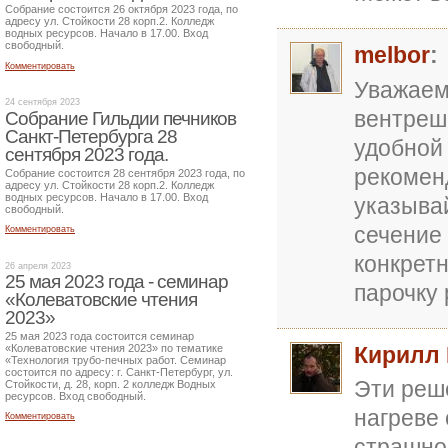
Собрание состоится 26 октября 2023 года, по
адресу ул. Стойкости 28 корп.2. Колледж
водных ресурсов. Начало в 17.00. Вход
свободный.
melbor
:
Комментировать
Уважаем
24 сентября 2023
вентреш
Собрание Гильдии печников
Санкт-Петербурга 28
удобной
сентября 2023 года.
рекомен
Собрание состоится 28 сентября 2023 года, по
адресу ул. Стойкости 28 корп.2. Колледж
водных ресурсов. Начало в 17.00. Вход
указыва
свободный.
сечение
Комментировать
конкрет
26 апреля 2023
25 мая 2023 года - семинар
парочку 
«Колеватовские чтения
2023»
25 мая 2023 года состоится семинар
Кирилл
«Колеватовские чтения 2023» по тематике
«Технология трубо-печных работ. Семинар
состоится по адресу: г. Санкт-Петербург, ул.
Эти реше
Стойкости, д. 28, корп. 2 колледж Водных
ресурсов. Вход свободный.
нагреве 
Комментировать
страшно 