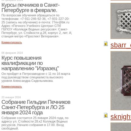
Курсы печников в Санкт-
Петербурге в феврале.
По вопросам обучения обращаться по
телефонам: +7-911-246-92-36, +7-931-227-20-
25 (запись на обучение) е-почта: 77ev@bk.ru
Адрес «Печного Учебного Центра» СПб
ГБПОУ «Колледж Водных ресурсов»: Санкт-
Петербург, ул. Стойкости д.28, корпус 2, лит. А;
станция метро «Проспект Ветеранов».
Комментировать
sbarr_
06 февраля 2024
Курс повышения
квалификации по
направлению "Изразец"
Он пройдет в Петрозаводске с 11 по 16 марта
под руководством специалиста высокого
уровня Александра Сидельникова.
Комментировать
23 января 2024
Собрание Гильдии Печников
Санкт-Петербурга и ЛО 25
января 2024 года
sknigh
Собрание состоится 25 января 2024 года, по
адресу ул. Стойкости 28.к2 Колледж Водных
ресурсов. Начало собрания в 17.00. Вход
свободный.