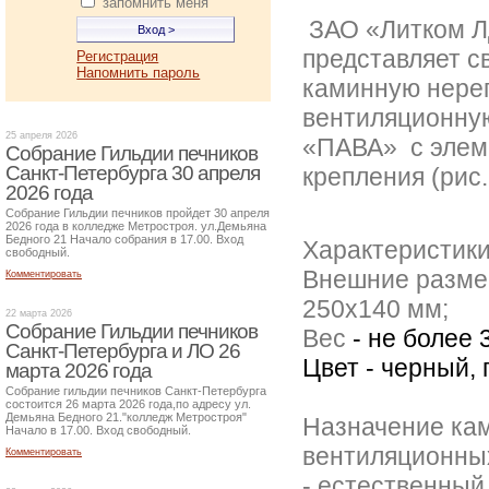
запомнить меня
ЗАО «Литком 
представляет с
Регистрация
Напомнить пароль
каминную нере
вентиляционну
25 апреля 2026
«ПАВА» с элем
Собрание Гильдии печников
Санкт-Петербурга 30 апреля
крепления (рис. 
2026 года
Собрание Гильдии печников пройдет 30 апреля
2026 года в колледже Метростроя. ул.Демьяна
Бедного 21 Начало собрания в 17.00. Вход
Характеристики
свободный.
Внешние разме
Комментировать
250х140 мм;
22 марта 2026
Собрание Гильдии печников
Вес
- не более
3
Санкт-Петербурга и ЛО 26
Цвет - черный,
марта 2026 года
Собрание гильдии печников Санкт-Петербурга
состоится 26 марта 2026 года,по адресу ул.
Демьяна Бедного 21."колледж Метростроя"
Назначение ка
Начало в 17.00. Вход свободный.
вентиляционны
Комментировать
- естественный