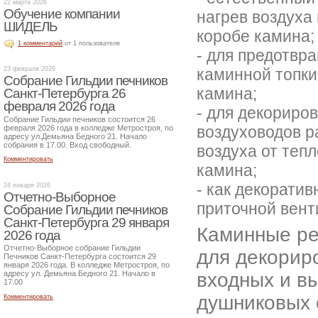
22 марта 2026
Обучение компании
нагрев воздуха
ШИДЕЛЬ
коробе камина;
1 комментарий
от 1 пользователя
- для предотвр
каминной топки
23 февраля 2026
Собрание Гильдии печников
камина;
Санкт-Петербурга 26
февраля 2026 года
- для декориро
Собрание Гильдии печников состоится 26
воздуховодов р
февраля 2026 года в колледже Метростроя, по
адресу ул.Демьяна Бедного 21. Начало
собрания в 17.00. Вход свободный.
воздуха от теп
Комментировать
камина;
- как декорати
24 января 2026
Отчетно-Выборное
приточной вент
Собрание Гильдии печников
Санкт-Петербурга 29 января
Каминные ре
2026 года
Отчетно-Выборное собрание Гильдии
для декорир
Печников Санкт-Петербурга состоится 29
января 2026 года. В колледже Метростроя, по
входных и в
адресу ул. Демьяна Бедного 21. Начало в
17.00
душниковых 
Комментировать