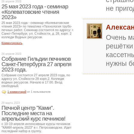
26 апреля 2023
25 мая 2023 года - семинар
не приго
«Колеватовские чтения
2023»
25 мая 2023 года - семинар «Колеватовские
Алекса
чтения 2023» по тематике «Технология трубо-
печных работ. Семинар состоится по адресу: г.
Санкт-Петербург, ул. Стойкости, д. 28, корп. 2
Очень м
колледж Водных ресурсов.
Комментировать
решётки 
кассетн
24 апреля 2023
Собрание Гильдии печников
нужны б
Санкт-Петербурга 27 апреля
2023 года.
Собрание состоится 27 апреля 2023 года, по
адресу ул. Стойкости 28 корп.2. Колледж
водных ресурсов. Начало в 17.00. Вход
свободный.
1 комментарий
от 1 пользователя
29 марта 2023
Печной центр "Ками".
Последние места на
апрельский курс печников!
с 10-19 апреля интенсивные курсы печников
"КАМИ-апрель 2023" в г. Петрозаводске. Идет
последний набор в группу.